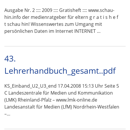
Ausgabe Nr. 2 :::: 2009 :::: Gratisheft :::: www.schau-
hin.info der medienratgeber für eltern g r a t i s h e f
t schau hin! Wissenswertes zum Umgang mit
persönlichen Daten im Internet INTERNET …
43.
Lehrerhandbuch_gesamt..pdf
KS_Einband_U2_U3_end 17.04.2008 15:13 Uhr Seite 5
C Landeszentrale für Medien und Kommunikation
(LMK) Rheinland-Pfalz – www.lmk-online.de
Landesanstalt für Medien (LfM) Nordrhein-Westfalen
–…