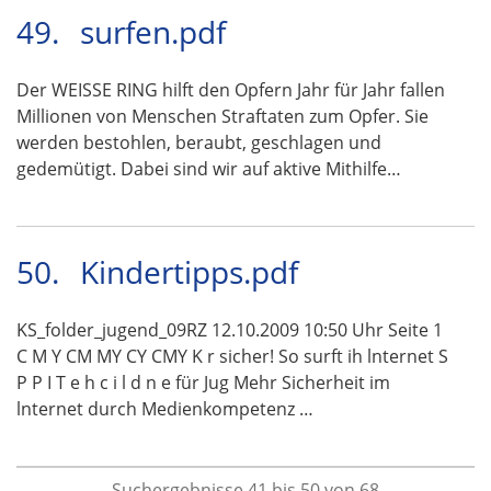
49.
surfen.pdf
Der WEISSE RING hilft den Opfern Jahr für Jahr fallen
Millionen von Menschen Straftaten zum Opfer. Sie
werden bestohlen, beraubt, geschlagen und
gedemütigt. Dabei sind wir auf aktive Mithilfe…
50.
Kindertipps.pdf
KS_folder_jugend_09RZ 12.10.2009 10:50 Uhr Seite 1
C M Y CM MY CY CMY K r sicher! So surft ih lnternet S
P P I T e h c i l d n e für Jug Mehr Sicherheit im
lnternet durch Medienkompetenz …
Suchergebnisse 41 bis 50 von 68